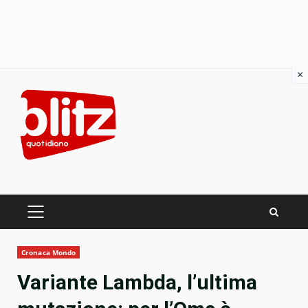
×
Skip
to
content
PRIMARY
MENU
Cronaca Mondo
Variante Lambda, l’ultima