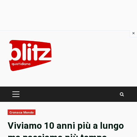
×
Skip
to
content
PRIMARY
MENU
Cronaca Mondo
Viviamo 10 anni più a lungo