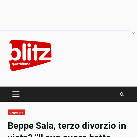
×
Skip
to
content
PRIMARY
MENU
dagospia
Beppe Sala, terzo divorzio in