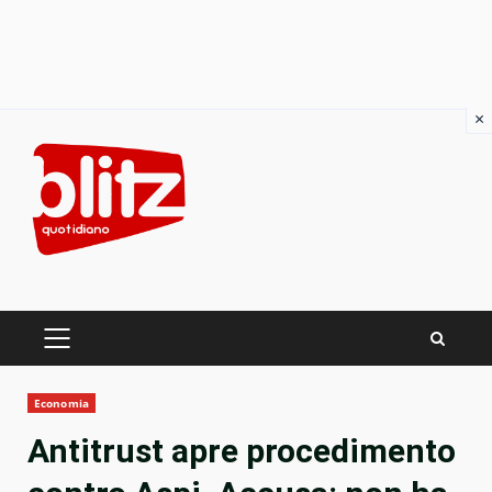
×
Skip
to
content
PRIMARY
MENU
Economia
Antitrust apre procedimento