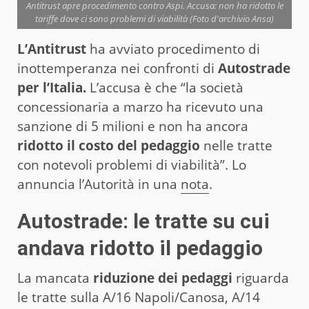
Antitrust apre procedimento contro Aspi. Accusa: non ha ridotto le
tariffe dove ci sono problemi di viabilità (Foto d'archivio Ansa)
L’Antitrust
ha avviato procedimento di
inottemperanza nei confronti di
Autostrade
per l’Italia.
L’accusa è che “la società
concessionaria a marzo ha ricevuto una
sanzione di 5 milioni e non ha ancora
ridotto il costo del pedaggio
nelle tratte
con notevoli problemi di viabilità”. Lo
annuncia l’Autorità in una
nota
.
Autostrade: le tratte su cui
andava ridotto il pedaggio
La mancata
riduzione dei pedaggi
riguarda
le tratte sulla A/16 Napoli/Canosa, A/14