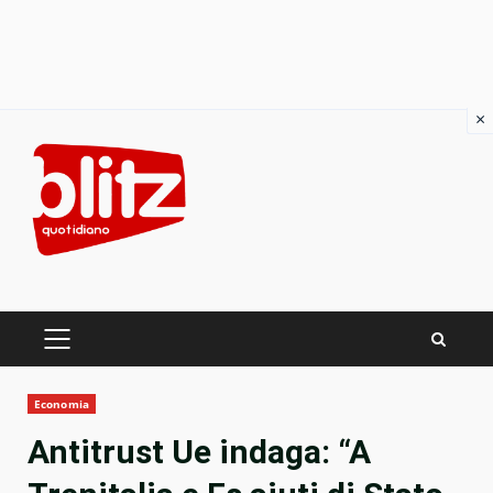
×
Skip
to
content
PRIMARY
MENU
Economia
Antitrust Ue indaga: “A