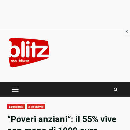
×
Skip
to
content
PRIMARY
MENU
Economia
z_Archivio
“Poveri anziani”: il 55% vive