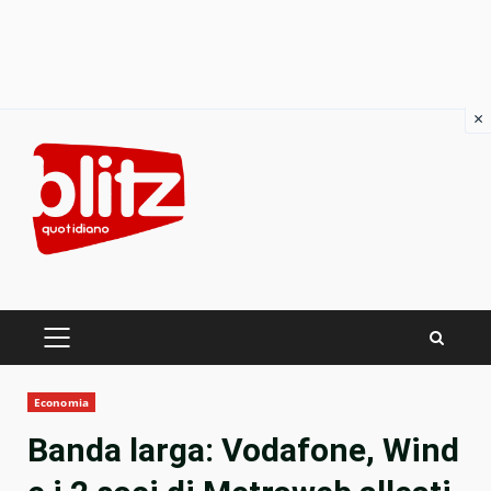
×
Skip
to
content
PRIMARY
MENU
Economia
Banda larga: Vodafone, Wind