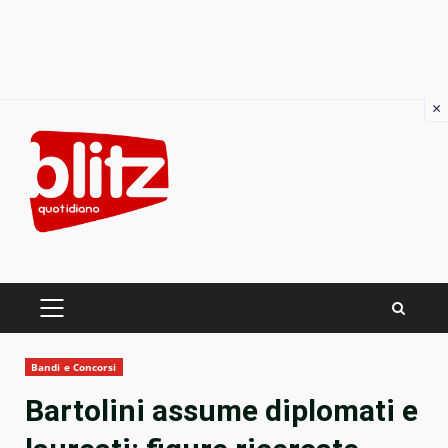
×
Skip
to
content
PRIMARY
MENU
Bandi e Concorsi
Bartolini assume diplomati e