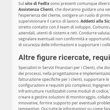
Sul
sito di FedEx
sono presenti comunque diversi
Assistenza Clienti
, che dovranno guidare una seri
l’esperienza del cliente, svolgere un ruolo di prim
supervisionare il carico di lavoro.
Addetti alla Si
stretto contatto con il team di sviluppo. Comunic
aziendali, utenti di sistemi e reti. Condurre valuta
segnalare eventuali non conformità e opportunità 
di sicurezza delle informazioni e supportare i colle
Altre figure ricercate, req
Specialisti in Servizi Finanziari per i Clienti, ch
dei processi, nella progettazione e implementazione
fatturazione specifiche per i clienti, supportare le
configurazioni e requisiti più complessi; Ingegne
infrastrutture riutilizzabili come moduli di codic
creare e gestire soluzioni di monitoraggio, collab
innovative, fornire supporto per eventuali problemi
tempestivo.
Qui tutte le informazioni su come f