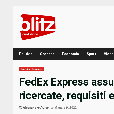
Skip
to
content
Politica
Cronaca
Economia
Sport
Video
Bandi e Concorsi
FedEx Express assu
ricercate, requisit
Alessandro Avico
Maggio 9, 2022