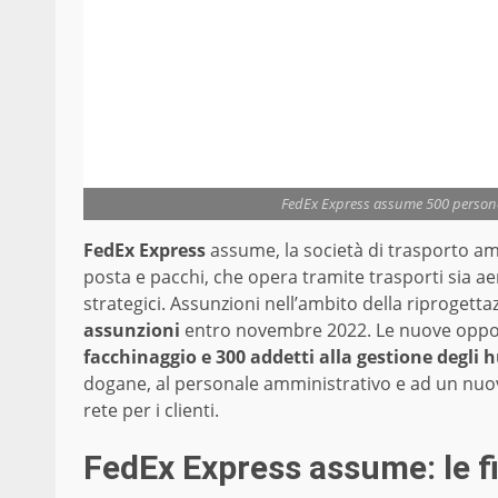
FedEx Express assume 500 persone:
FedEx Express
assume, la società di trasporto ame
posta e pacchi, che opera tramite trasporti sia aer
strategici. Assunzioni nell’ambito della riprogettaz
assunzioni
entro novembre 2022. Le nuove oppor
facchinaggio e 300 addetti alla gestione degli 
dogane, al personale amministrativo e ad un nuov
rete per i clienti.
FedEx Express assume: le f