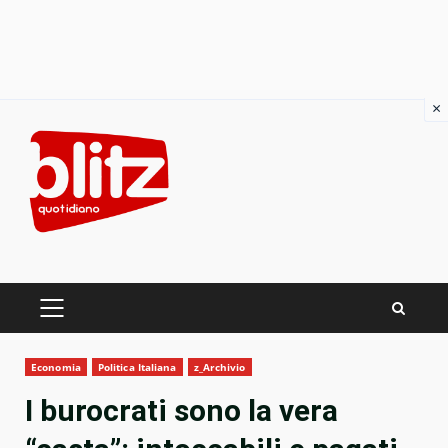
×
Skip
to
content
PRIMARY
MENU
Economia
Politica Italiana
z_Archivio
I burocrati sono la vera