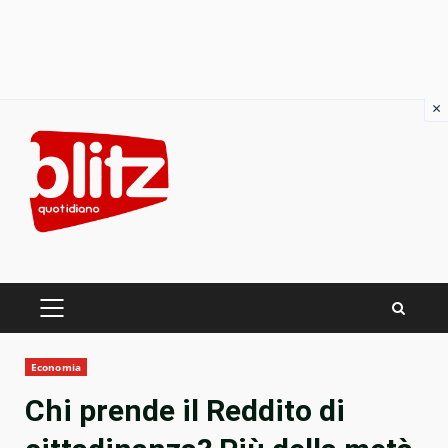
×
Skip
to
content
PRIMARY
MENU
Economia
Chi prende il Reddito di