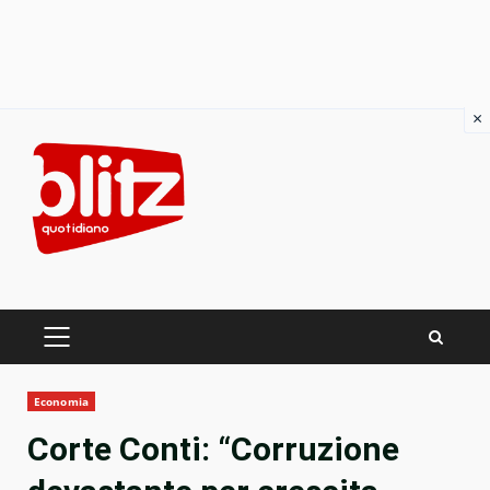
×
Skip
to
content
PRIMARY
MENU
Economia
Corte Conti: “Corruzione