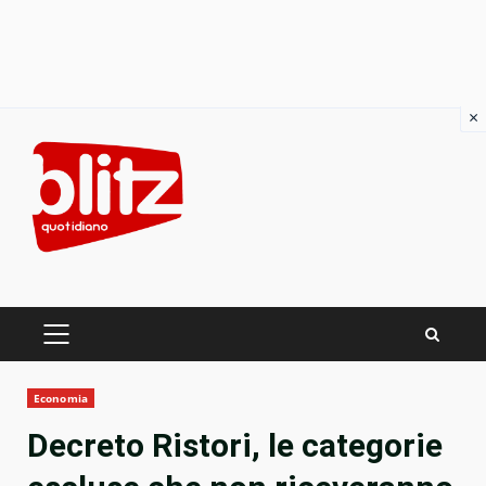
×
Skip
to
content
PRIMARY
MENU
Economia
Decreto Ristori, le categorie