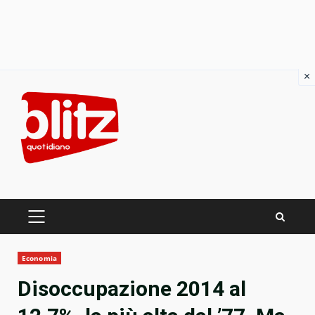
×
Skip
to
content
PRIMARY
MENU
Economia
Disoccupazione 2014 al