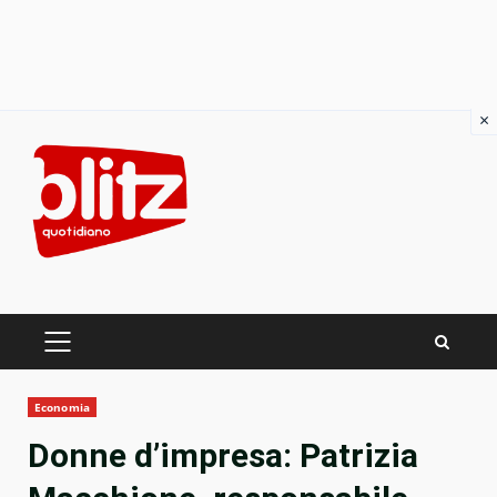
×
Skip
to
content
PRIMARY
MENU
Economia
Donne d’impresa: Patrizia