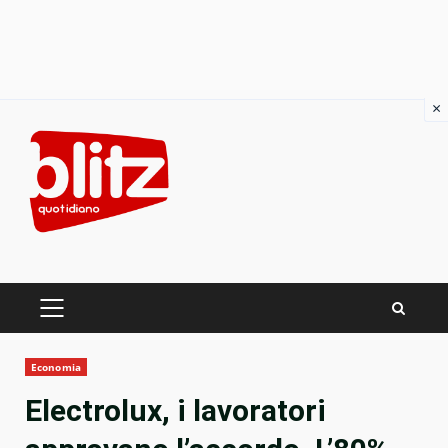
×
Skip
to
content
PRIMARY
MENU
Economia
Electrolux, i lavoratori