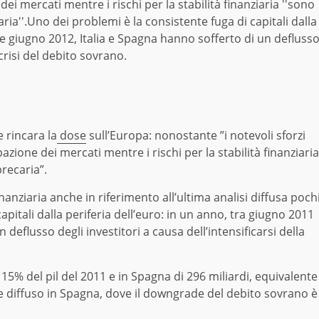
ei mercati mentre i rischi per la stabilità finanziaria ''sono
ria''.Uno dei problemi è la consistente fuga di capitali dalla
 e giugno 2012, Italia e Spagna hanno sofferto di un defluss
 crisi del debito sovrano.
 rincara la
dose
sull’Europa: nonostante ”i notevoli sforzi
zione dei mercati mentre i rischi per la stabilità finanziaria
recaria”.
nanziaria anche in riferimento all’ultima analisi diffusa poch
apitali dalla periferia dell’euro: in un anno, tra giugno 2011
deflusso degli investitori a causa dell’intensificarsi della
, il 15% del pil del 2011 e in Spagna di 296 miliardi, equivalente
te diffuso in Spagna, dove il downgrade del debito sovrano è