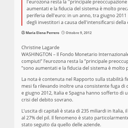
l'eurozona resta la ''principale preoccupazione d
aumentati e la fiducia del sistema è molto preca
periferia dell'euro: in un anno, tra giugno 2011
degli investitori a causa dell'intensificarsi della
Maria Elena Perrero
Ottobre 9, 2012
Christine Lagarde
WASHINGTON – Il Fondo Monetario Internazionale
compiuti” l’eurozona resta la ”principale preoccupa
”sono aumentati e la fiducia del sistema è molto p
La nota è contenuta nel Rapporto sulla stabilità fi
mesi fa rilevando inoltre una consistente fuga di c
e giugno 2012, Italia e Spagna hanno sofferto di un 
crisi del debito sovrano.
L’uscita di capitali è stata di 235 miliardi in Italia
al 27% del pil. Il fenomeno è stato particolarmen
stato seguito da quello delle aziende.