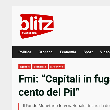
Skip
to
content
Politica
Cronaca
Economia
Sport
Video
agenzie
Economia
z_Archivio
Fmi: “Capitali in fuga
cento del Pil”
Il Fondo Monetario Internazionale rincara la dos