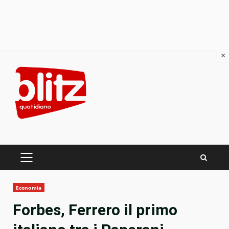
×
Skip
to
content
PRIMARY
MENU
Economia
Forbes, Ferrero il primo