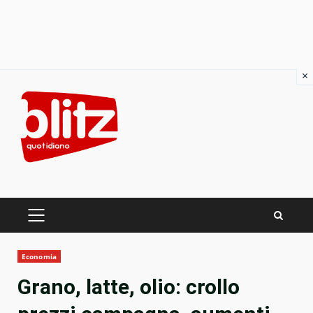
×
Skip
to
content
PRIMARY
MENU
Economia
Grano, latte, olio: crollo