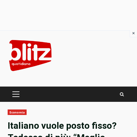
×
Skip
to
content
PRIMARY
MENU
Economia
Italiano vuole posto fisso?