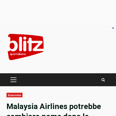
×
Skip
to
content
PRIMARY
MENU
Economia
Malaysia Airlines potrebbe