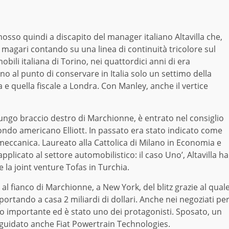
sso quindi a discapito del manager italiano Altavilla che,
 magari contando su una linea di continuità tricolore sul
obili italiana di Torino, nei quattordici anni di era
no al punto di conservare in Italia solo un settimo della
 e quella fiscale a Londra. Con Manley, anche il vertice
 a lungo braccio destro di Marchionne, è entrato nel consiglio
ondo americano Elliott. In passato era stato indicato come
nmeccanica. Laureato alla Cattolica di Milano in Economia e
applicato al settore automobilistico: il caso Uno’, Altavilla ha
e la joint venture Tofas in Turchia.
al fianco di Marchionne, a New York, del blitz grazie al qual
 portando a casa 2 miliardi di dollari. Anche nei negoziati pe
olo importante ed è stato uno dei protagonisti. Sposato, un
ha guidato anche Fiat Powertrain Technologies.