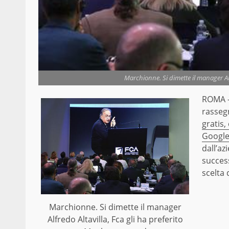
Marchionne. Si dimette il manager Alf
ROMA – 
rassegn
gratis,
Google
dall’az
succes
scelta 
Marchionne. Si dimette il manager
Alfredo Altavilla, Fca gli ha preferito