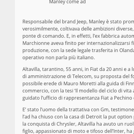
Manley come ad
Responsabile del brand Jeep, Manley è stato promo
verosimilmente, coltivava delle ambizioni diverse,
ponte di comando. E, in effetti, l’ex fabbrica autom
Marchionne aveva finito per internazionalizzarsi fi
produzione, con la sede legale trasferita in Olanda
operativo non parla più italiano.
Altavilla, tarantino, 55 anni, in Fiat da 20 anni e
di amministrazione di Telecom, su proposta del f
possibile erede di Mauro Moretti alla guida di Fi
commercio, con la tesi ‘Il modello del ciclo di vita 
guidato l’ufficio di rappresentanza Fiat a Pechino 
E’ stato l’uomo della trattativa con Gm, testimone 
l’ad ha chiuso con la casa di Detroit la put option
la conquista di Chrysler, Altavilla ha avuto un ru
figlio, appassionato di moto e tifoso dell’Inter, 