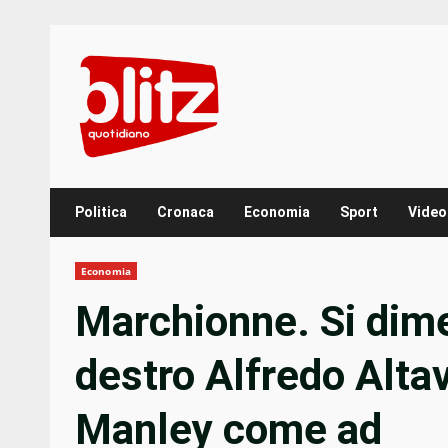
Skip
to
content
Politica
Cronaca
Economia
Sport
Video
Economia
Marchionne. Si dime
destro Alfredo Altavi
Manley come ad