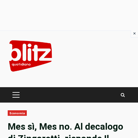
×
Skip
to
content
PRIMARY
MENU
Economia
Mes sì, Mes no. Al decalogo