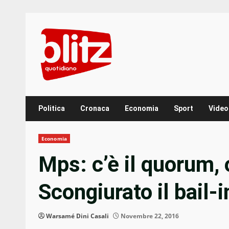
Skip
to
content
Politica
Cronaca
Economia
Sport
Video
Economia
Mps: c’è il quorum, 
Scongiurato il bail-i
Warsamé Dini Casali
Novembre 22, 2016