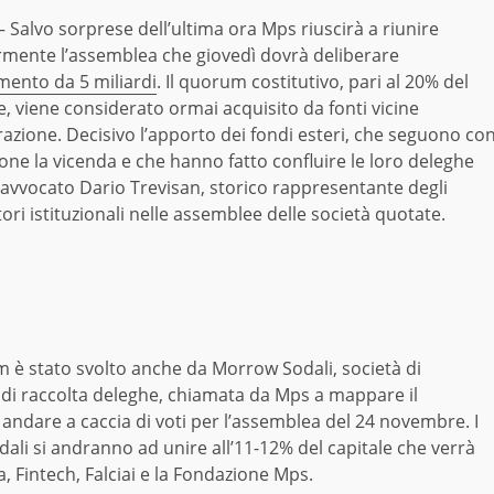
Salvo sorprese dell’ultima ora Mps riuscirà a riunire
rmente l’assemblea che giovedì dovrà deliberare
ento da 5 miliardi
. Il quorum costitutivo, pari al 20% del
e, viene considerato ormai acquisito da fonti vicine
razione. Decisivo l’apporto dei fondi esteri, che seguono co
one la vicenda e che hanno fatto confluire le loro deleghe
’avvocato Dario Trevisan, storico rappresentante degli
tori istituzionali nelle assemblee delle società quotate.
 è stato svolto anche da Morrow Sodali, società di
di raccolta deleghe, chiamata da Mps a mappare il
 andare a caccia di voti per l’assemblea del 24 novembre. I
dali si andranno ad unire all’11-12% del capitale che verrà
a, Fintech, Falciai e la Fondazione Mps.