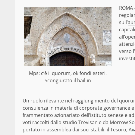
ROMA – 
regola
sull’
aum
capital
all’ope
attenzi
verso l
investi
Mps: c’è il quorum, ok fondi esteri.
Scongiurato il bail-in
Un ruolo rilevante nel raggiungimento del quorum
consulenza in materia di corporate governance e 
frammentato azionariato dell’istituto senese e ad
voti raccolti dallo studio Trevisan e da Morrow So
portato in assemblea dai soci stabili: il Tesoro, Ax