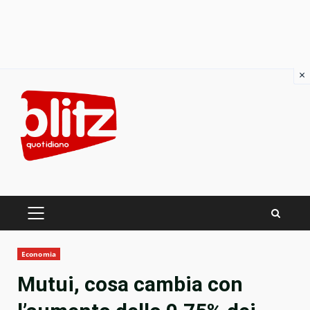
×
Skip
to
content
PRIMARY
MENU
Economia
Mutui, cosa cambia con