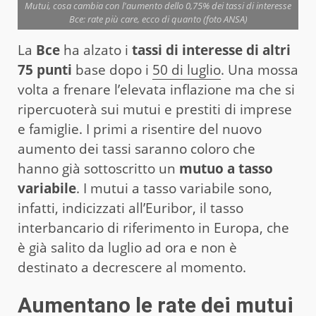
Mutui, cosa cambia con l'aumento dello 0,75% dei tassi di interesse
Bce: rate più care, ecco di quanto (foto ANSA)
La
Bce
ha alzato i
tassi di interesse di altri
75 punti
base dopo i
50 di luglio
. Una mossa
volta a frenare l’elevata inflazione ma che si
ripercuoterà sui mutui e prestiti di imprese
e famiglie. I primi a risentire del nuovo
aumento dei tassi saranno coloro che
hanno già sottoscritto un
mutuo a tasso
variabile
. I mutui a tasso variabile sono,
infatti, indicizzati all’Euribor, il tasso
interbancario di riferimento in Europa, che
è già salito da luglio ad ora e non è
destinato a decrescere al momento.
Aumentano le rate dei mutui