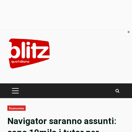
×
Skip
to
content
PRIMARY
MENU
Economia
Navigator saranno assunti: