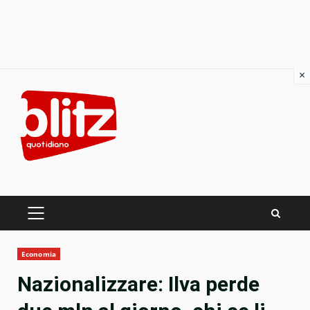
×
Skip
to
content
PRIMARY
MENU
Economia
Nazionalizzare: Ilva perde