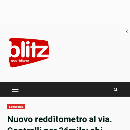
×
Skip
to
content
PRIMARY
MENU
Economia
Nuovo redditometro al via.