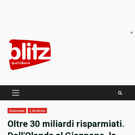
×
Skip
to
content
PRIMARY
MENU
Economia
z_Archivio
Oltre 30 miliardi risparmiati.