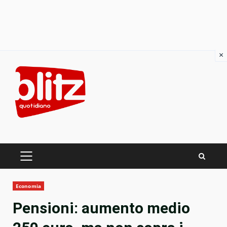
×
Skip
to
content
PRIMARY
MENU
Economia
Pensioni: aumento medio