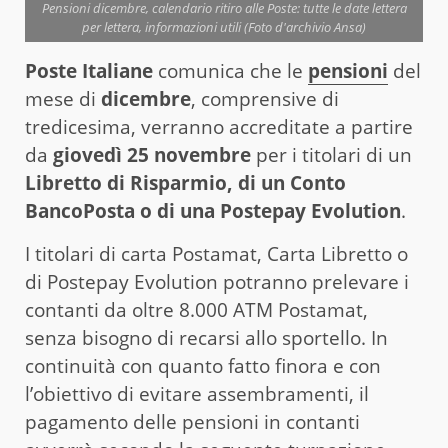
Pensioni dicembre, calendario ritiro alle Poste: tutte le date lettera
per lettera, informazioni utili (Foto d'archivio Ansa)
Poste Italiane
comunica che le
pensioni
del
mese di
dicembre
, comprensive di
tredicesima, verranno accreditate a partire
da
giovedì 25 novembre
per i titolari di un
Libretto di Risparmio, di un Conto
BancoPosta o di una Postepay Evolution
.
I titolari di carta Postamat, Carta Libretto o
di Postepay Evolution potranno prelevare i
contanti da oltre 8.000 ATM Postamat,
senza bisogno di recarsi allo sportello. In
continuità con quanto fatto finora e con
l’obiettivo di evitare assembramenti, il
pagamento delle pensioni in contanti