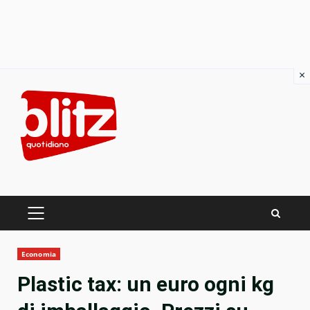
×
Skip
to
content
PRIMARY
MENU
Economia
Plastic tax: un euro ogni kg