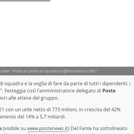
ultati: "Frutto di spirito di squadra e offerta servizi a 360°"
 squadra e la voglia di fare da parte di tutti i dipendenti: i
. Festeggia così l’amministratore delegato di
Poste
ri alle attese del gruppo.
1 con un utile netto di 773 milioni, in crescita del 42%
aumento del 14% a 5,7 miliardi.
e
(visibile su
www.postenews.it
) Del Fante ha sottolineato