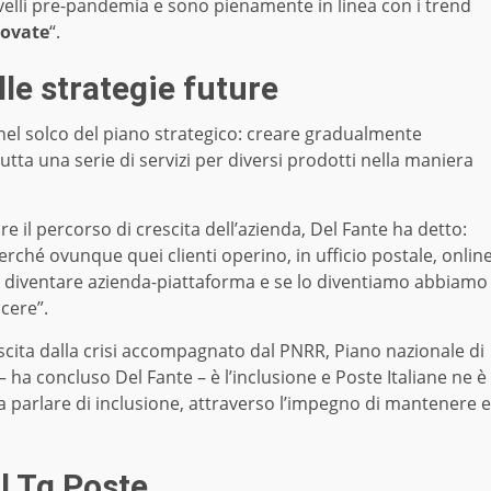
 livelli pre-pandemia e sono pienamente in linea con i trend
novate
“.
lle strategie future
 nel solco del piano strategico: creare gradualmente
tutta una serie di servizi per diversi prodotti nella maniera
e il percorso di crescita dell’azienda, Del Fante ha detto:
erché ovunque quei clienti operino, in ufficio postale, onlin
o a diventare azienda-piattaforma e se lo diventiamo abbiamo
cere”.
uscita dalla crisi accompagnato dal PNRR, Piano nazionale di
– ha concluso Del Fante – è l’inclusione e Poste Italiane ne è
 parlare di inclusione, attraverso l’impegno di mantenere e
l Tg Poste