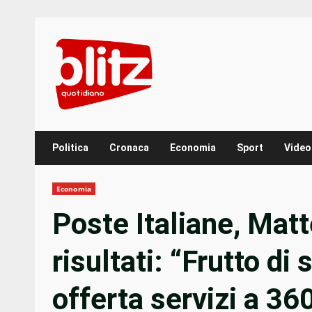
Skip
to
content
Politica
Cronaca
Economia
Sport
Video
Economia
Poste Italiane, Matt
risultati: “Frutto di 
offerta servizi a 3