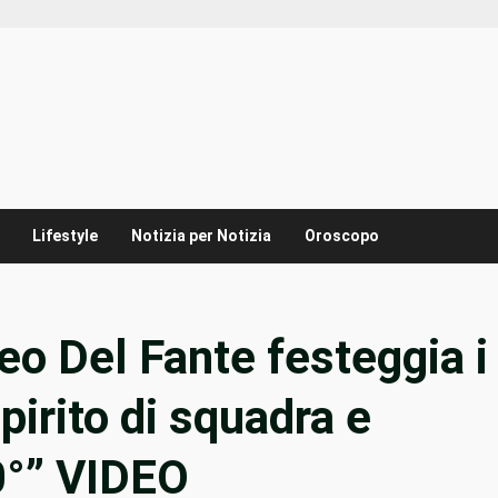
Lifestyle
Notizia per Notizia
Oroscopo
eo Del Fante festeggia i
spirito di squadra e
60°” VIDEO