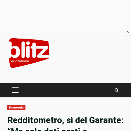
×
Skip
to
content
PRIMARY
MENU
Economia
Redditometro, sì del Garante: