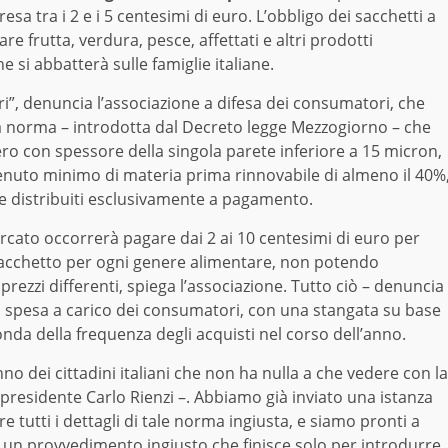
sa tra i 2 e i 5 centesimi di euro. L’obbligo dei sacchetti a
 frutta, verdura, pesce, affettati e altri prodotti
e si abbatterà sulle famiglie italiane.
”, denuncia l’associazione a difesa dei consumatori, che
la norma – introdotta dal Decreto legge Mezzogiorno – che
vero con spessore della singola parete inferiore a 15 micron,
enuto minimo di materia prima rinnovabile di almeno il 40%
re distribuiti esclusivamente a pagamento.
ercato occorrerà pagare dai 2 ai 10 centesimi di euro per
 sacchetto per ogni genere alimentare, non potendo
ezzi differenti, spiega l’associazione. Tutto ciò – denuncia
 spesa a carico dei consumatori, con una stangata su base
onda della frequenza degli acquisti nel corso dell’anno.
nno dei cittadini italiani che non ha nulla a che vedere con la
l presidente Carlo Rienzi –. Abbiamo già inviato una istanza
 tutti i dettagli di tale norma ingiusta, e siamo pronti a
un provvedimento ingiusto che finisce solo per introdurre