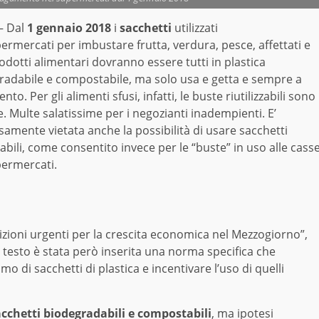
– Dal
1 gennaio 2018
i
sacchetti
utilizzati
ermercati per imbustare frutta, verdura, pesce, affettati e
rodotti alimentari dovranno essere tutti in plastica
radabile e compostabile, ma solo usa e getta e sempre a
to. Per gli alimenti sfusi, infatti, le buste riutilizzabili sono
. Multe salatissime per i negozianti inadempienti. E’
amente vietata anche la possibilità di usare sacchetti
zzabili, come consentito invece per le “buste” in uso alle cass
permercati.
sizioni urgenti per la crescita economica nel Mezzogiorno”,
testo è stata però inserita una norma specifica che
o di sacchetti di plastica e incentivare l’uso di quelli
cchetti biodegradabili e compostabili
, ma ipotesi