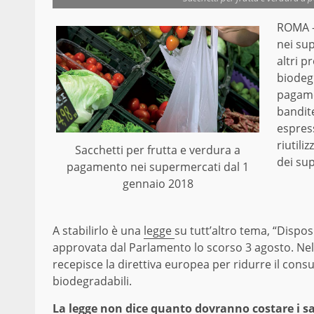
ROMA 
nei sup
altri p
biodeg
pagamen
bandite
espress
riutili
Sacchetti per frutta e verdura a
dei su
pagamento nei supermercati dal 1
gennaio 2018
A stabilirlo è una
legge
su tutt’altro tema, “Dispo
approvata dal Parlamento lo scorso 3 agosto. Nel 
recepisce la direttiva europea per ridurre il consum
biodegradabili.
La legge non dice quanto dovranno costare i sa