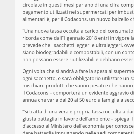
circolate in questi mesi parlano di una cifra compre
pagamento utilizzati nei supermercati per imbustare
alimentari è, per il Codacons, un nuovo balzello ch
“Una nuova tassa occulta a carico dei consumatori
ricorda come dall’1 gennaio 2018 entri in vigore 
prevede che i sacchetti leggeri e ultraleggeri, ov
siano biodegradabili e compostabili, con un cont
non possano essere riutilizzabili e debbano esse
Ogni volta che si andrà a fare la spesa al superm
ogni sacchetto, e sarà obbligatorio utilizzare un
mischiare prodotti che vanno pesati e che hanno pr
il Codacons – comporterà un evidente aggravio di
annua che varia dai 20 ai 50 euro a famiglia a sec
“Si tratta di una vera e propria tassa occulta a da
giusta battaglia in favore dell’ambiente – spiega i
d’accesso al Ministero dell’economia per conoscere
dare battaglia impugnando nelle sedi competenti 