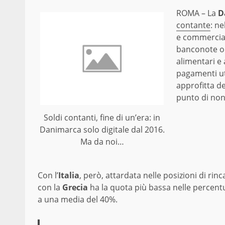
ROMA – La
D
contante
: n
e commerciant
banconote o 
alimentari e 
pagamenti uti
approfitta d
punto di non 
Soldi contanti, fine di un’era: in
Danimarca solo digitale dal 2016.
Ma da noi…
Con l’
Italia
, però, attardata nelle posizioni di ri
con la
Grecia
ha la quota più bassa nelle percentua
a una media del 40%.