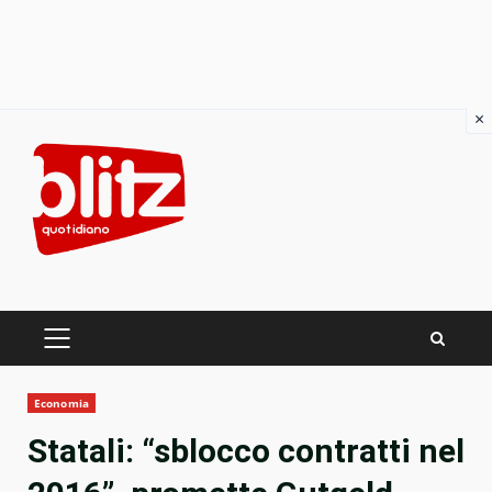
×
Skip
to
content
PRIMARY
MENU
Economia
Statali: “sblocco contratti nel