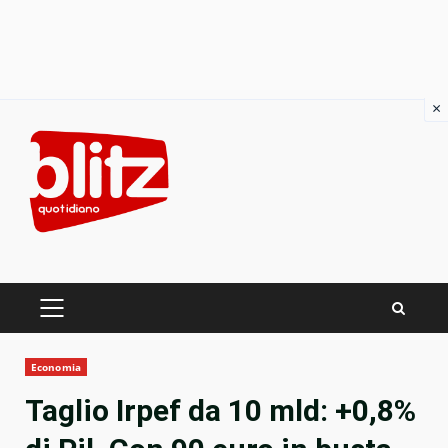
×
Skip
to
content
PRIMARY
MENU
Economia
Taglio Irpef da 10 mld: +0,8%