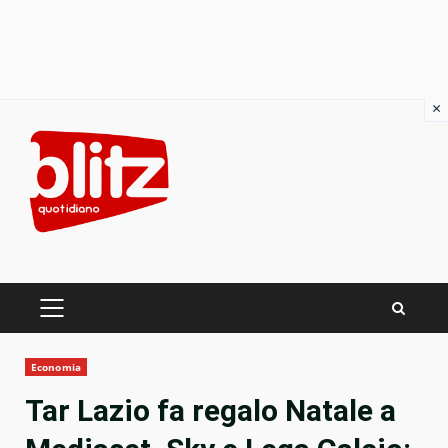
×
Skip
to
content
PRIMARY
MENU
Economia
Tar Lazio fa regalo Natale a