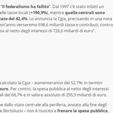
“
Il federalismo ha fallito
“. Dal 1997 c’è stato infatti un
le tasse locali (
+190,9%
), mentre
quelle centrali sono
ate del 42,4%
. Lo annuncia la Cgia, precisando in una nota
est’anno verseremo 698,6 miliardi tasse e contributi, contro
a al netto degli interessi di 726,6 miliardi di euro”.
 ha calcolato la Cgia – aumenteranno del 52,7%: in termini
 euro
. Per contro, la spesa pubblica al netto degli interessi
i del 68,7% e in valore assoluto di 295,9 miliardi di euro.
dallo stato centrale alla periferia, avviato alla fine degli
pe Bortolussi – non è riuscito a
frenare la spesa pubblica
,