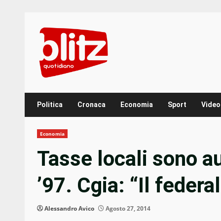
Skip
to
content
Politica
Cronaca
Economia
Sport
Video
Economia
Tasse locali sono a
’97. Cgia: “Il federa
Alessandro Avico
Agosto 27, 2014