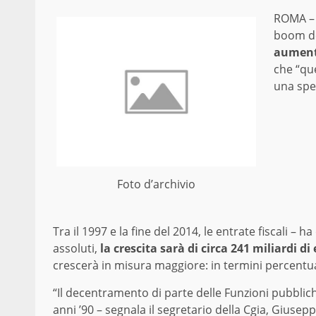
ROMA – 
boom del
aument
che “qu
una spes
Foto d’archivio
Tra il 1997 e la fine del 2014, le entrate fiscali –
assoluti,
la crescita sarà di circa 241 miliardi di
crescerà in misura maggiore: in termini percentual
“Il decentramento di parte delle Funzioni pubbliche 
anni ’90 – segnala il segretario della Cgia, Giusep