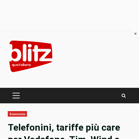
×
Skip
to
content
PRIMARY
MENU
Economia
Telefonini, tariffe più care