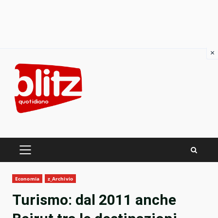
×
Skip
to
content
PRIMARY
MENU
Economia
z_Archivio
Turismo: dal 2011 anche