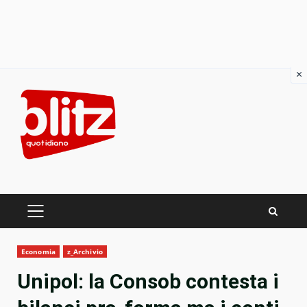
×
Skip
to
content
PRIMARY
MENU
Economia
z_Archivio
Unipol: la Consob contesta i