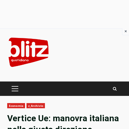
×
Skip
to
content
PRIMARY
MENU
Economia
z_Archivio
Vertice Ue: manovra italiana