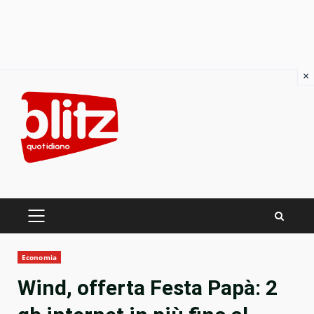
×
Skip
to
content
PRIMARY
MENU
Economia
Wind, offerta Festa Papà: 2