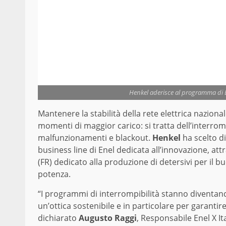
Henkel aderisce al programma di En
Mantenere la stabilità della rete elettrica nazion
momenti di maggior carico: si tratta dell’interrompi
malfunzionamenti e blackout.
Henkel
ha scelto d
business line di Enel dedicata all’innovazione, att
(FR) dedicato alla produzione di detersivi per il 
potenza.
“I programmi di interrompibilità stanno diventand
un’ottica sostenibile e in particolare per garantir
dichiarato
Augusto Raggi
, Responsabile Enel X It