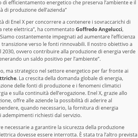
di efficientamento energetico che preserva l’ambiente e il
ità di produzione dell’azienda”
 di Enel X per concorrere a contenere i sovraccarichi di
lla rete elettrica”, ha commentato
Goffredo Angelucci
,
. “Siamo costantemente impegnati ad aumentare l’efficienza
 transizione verso le fonti rinnovabili. Il nostro obiettivo a
o il 2030, ovvero contribuire alla produzione di energia verde
generando un saldo positivo per l’ambiente”.
so, ma strategico nel settore energetico per far fronte ai
ttriche
. La crescita della domanda globale di energia,
azione delle fonti di produzione e i fenomeni climatici
a e sulla continuità dell’erogazione. Enel X, grazie allo
ione, offre alle aziende la possibilità di aderire al
pendere, quando necessario, la fornitura di energia
i adempimenti richiesti dal servizio.
re necessarie a garantire la sicurezza della produzione
ettrica dovesse essere interrotta. È stata tra l’altro prevista