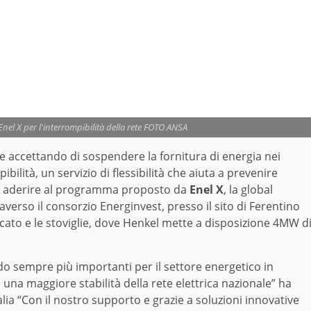
el X per l'interrompibilità della rete FOTO ANSA
ale accettando di sospendere la fornitura di energia nei
bilità, un servizio di flessibilità che aiuta a prevenire
i aderire al programma proposto da
Enel X
, la global
raverso il consorzio Energinvest, presso il sito di Ferentino
bucato e le stoviglie, dove Henkel mette a disposizione 4MW d
o sempre più importanti per il settore energetico in
e una maggiore stabilità della rete elettrica nazionale” ha
alia “Con il nostro supporto e grazie a soluzioni innovative