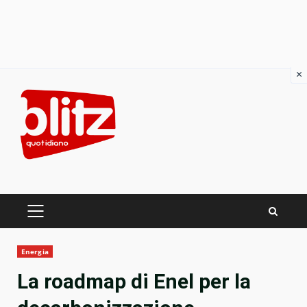
×
Skip
to
content
PRIMARY
MENU
Energia
La roadmap di Enel per la