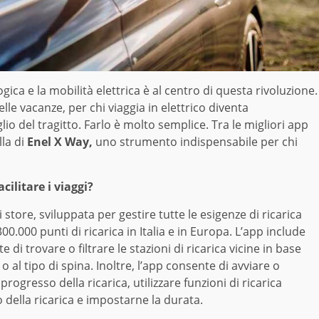
ca e la mobilità elettrica è al centro di questa rivoluzione.
delle vacanze, per chi viaggia in elettrico diventa
del tragitto. Farlo è molto semplice. Tra le migliori app
la di
Enel X Way,
uno strumento indispensabile per chi
ilitare i viaggi?
 store, sviluppata per gestire tutte le esigenze di ricarica
e 300.000 punti di ricarica in Italia e in Europa. L’app include
i trovare o filtrare le stazioni di ricarica vicine in base
o al tipo di spina. Inoltre, l’app consente di avviare o
progresso della ricarica, utilizzare funzioni di ricarica
izio della ricarica e impostarne la durata.