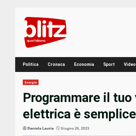
Skip
to
content
Politica
Cronaca
Economia
Sport
Video
Energia
Programmare il tuo v
elettrica è semplice
Daniela Lauria
Giugno 26, 2023