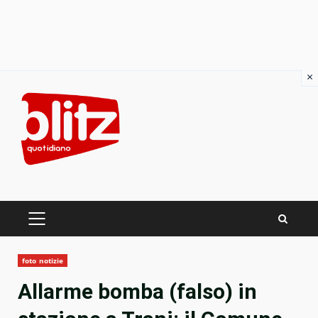
×
Skip
to
content
PRIMARY
MENU
foto notizie
Allarme bomba (falso) in