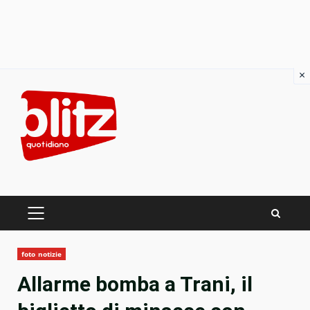
×
Skip
to
content
PRIMARY
MENU
foto notizie
Allarme bomba a Trani, il